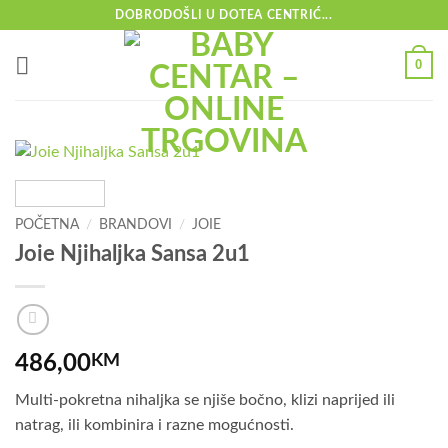
Skip
DOBRODOŠLI U DOTEA CENTRIĆ...
to
content
0
POČETNA
/
BRANDOVI
/
JOIE
Joie Njihaljka Sansa 2u1
486,00
KM
Multi-pokretna nihaljka se njiše bočno, klizi naprijed ili
natrag, ili kombinira i razne mogućnosti.