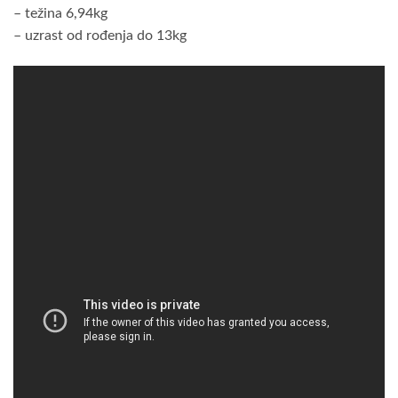
– težina 6,94kg
– uzrast od rođenja do 13kg