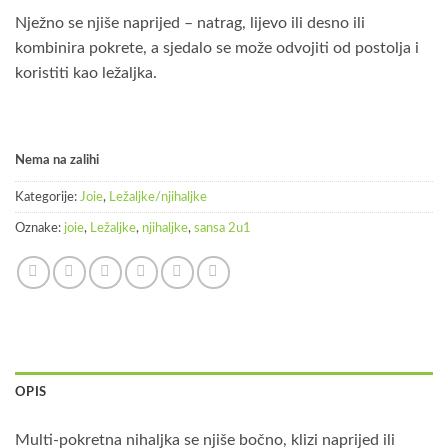
Nježno se njiše naprijed – natrag, lijevo ili desno ili
kombinira pokrete, a sjedalo se može odvojiti od postolja i
koristiti kao ležaljka.
Nema na zalihi
Kategorije:
Joie
,
Ležaljke/njihaljke
Oznake:
joie
,
Ležaljke
,
njihaljke
,
sansa 2u1
OPIS
Multi-pokretna nihaljka se njiše bočno, klizi naprijed ili