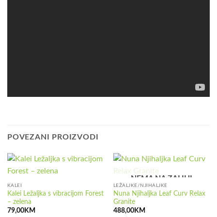
POVEZANI PROIZVODI
NEMA NA ZALIHI
KALEI
LEŽALJKE/NJIHALJKE
Kalei Ležaljka s vibracijom Forest
Nuna Njihaljka Leaf Curv Relax
– zelena
Granite
79,00
KM
488,00
KM