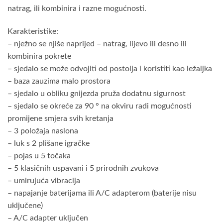
natrag, ili kombinira i razne mogućnosti.
Karakteristike:
– nježno se njiše naprijed – natrag, lijevo ili desno ili
kombinira pokrete
– sjedalo se može odvojiti od postolja i koristiti kao ležaljka
– baza zauzima malo prostora
– sjedalo u obliku gnijezda pruža dodatnu sigurnost
– sjedalo se okreće za 90 ° na okviru radi mogućnosti
promijene smjera svih kretanja
– 3 položaja naslona
– luk s 2 plišane igračke
– pojas u 5 točaka
– 5 klasičnih uspavani i 5 prirodnih zvukova
– umirujuća vibracija
– napajanje baterijama ili A/C adapterom (baterije nisu
uključene)
– A/C adapter uključen