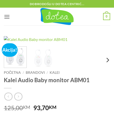
Skip
DOBRODOŠLI U DOTEA CENTRIĆ...
to
content
0
Akcija!
POČETNA
/
BRANDOVI
/
KALEI
Kalei Audio Baby monitor ABM01
Izvorna
Trenutna
125,00
93,70
KM
KM
cijena
cijena