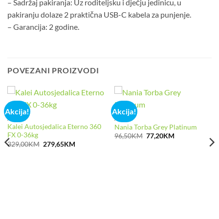
– Sadržaj pakiranja: Uz roditeljsku i dječju jedinicu, u
pakiranju dolaze 2 praktična USB-C kabela za punjenje.
– Garancija: 2 godine.
POVEZANI PROIZVODI
Akcija!
Akcija!
AKCIJA
AKCIJA
Kalei Autosjedalica Eterno 360
Nania Torba Grey Platinum
FX 0-36kg
Izvorna
Trenutna
96,50
KM
77,20
KM
cijena
cijena
Izvorna
Trenutna
.
329,00
KM
279,65
KM
bila
je:
cijena
cijena
je:
77,20KM.
bila
je:
96,50KM.
je:
279,65KM.
329,00KM.