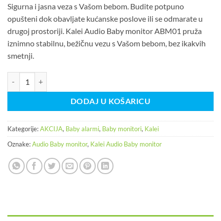
Sigurna i jasna veza s Vašom bebom. Budite potpuno
bila
je:
opušteni dok obavljate kućanske poslove ili se odmarate u
je:
93,70KM.
drugoj prostoriji. Kalei Audio Baby monitor ABM01 pruža
125,00KM.
iznimno stabilnu, bežičnu vezu s Vašom bebom, bez ikakvih
smetnji.
Kalei Audio Baby monitor ABM01 količina
DODAJ U KOŠARICU
Kategorije:
AKCIJA
,
Baby alarmi
,
Baby monitori
,
Kalei
Oznake:
Audio Baby monitor
,
Kalei Audio Baby monitor