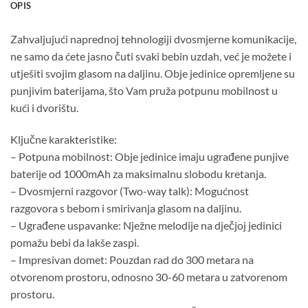
OPIS
Zahvaljujući naprednoj tehnologiji dvosmjerne komunikacije,
ne samo da ćete jasno čuti svaki bebin uzdah, već je možete i
utješiti svojim glasom na daljinu. Obje jedinice opremljene su
punjivim baterijama, što Vam pruža potpunu mobilnost u
kući i dvorištu.
Ključne karakteristike:
– Potpuna mobilnost: Obje jedinice imaju ugrađene punjive
baterije od 1000mAh za maksimalnu slobodu kretanja.
– Dvosmjerni razgovor (Two-way talk): Mogućnost
razgovora s bebom i smirivanja glasom na daljinu.
– Ugrađene uspavanke: Nježne melodije na dječjoj jedinici
pomažu bebi da lakše zaspi.
– Impresivan domet: Pouzdan rad do 300 metara na
otvorenom prostoru, odnosno 30-60 metara u zatvorenom
prostoru.