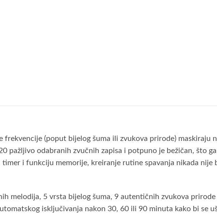
frekvencije (poput bijelog šuma ili zvukova prirode) maskiraju ne
20 pažljivo odabranih zvučnih zapisa i potpuno je bežičan, što 
 timer i funkciju memorije, kreiranje rutine spavanja nikada nije 
ih melodija, 5 vrsta bijelog šuma, 9 autentičnih zvukova prirode
omatskog isključivanja nakon 30, 60 ili 90 minuta kako bi se ušt