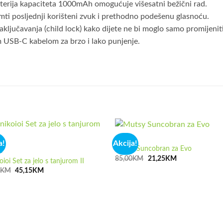
aterija kapaciteta 1000mAh omogućuje višesatni bežični rad.
ti posljednji korišteni zvuk i prethodno podešenu glasnoću.
aključavanja (child lock) kako dijete ne bi moglo samo promijenit
 USB-C kabelom za brzo i lako punjenje.
AKCIJA
a!
Akcija!
Mutsy Suncobran za Evo
A
Izvorna
Trenutna
85,00
KM
21,25
KM
oioi Set za jelo s tanjurom II
cijena
cijena
Izvorna
Trenutna
0
KM
45,15
KM
bila
je:
cijena
cijena
je:
21,25KM.
bila
je:
85,00KM.
je:
45,15KM.
64,50KM.