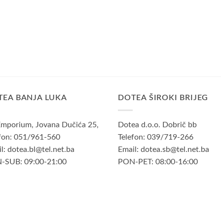
TEA BANJA LUKA
DOTEA ŠIROKI BRIJEG
mporium, Jovana Dučića 25,
Dotea d.o.o. Dobrič bb
fon: 051/961-560
Telefon: 039/719-266
l: dotea.bl@tel.net.ba
Email: dotea.sb@tel.net.ba
-SUB: 09:00-21:00
PON-PET: 08:00-16:00