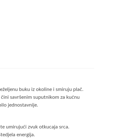
željenu buku iz okoline i smiruju plač.
ga čini savršenim suputnikom za kućnu
bilo jednostavnije.
 te umirujući zvuk otkucaja srca.
edjela energija.