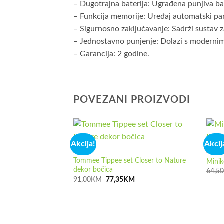
– Dugotrajna baterija: Ugrađena punjiva b
– Funkcija memorije: Uređaj automatski pam
– Sigurnosno zaključavanje: Sadrži sustav z
– Jednostavno punjenje: Dolazi s modernim
– Garancija: 2 godine.
POVEZANI PROIZVODI
Akcija!
Akcij
AKCIJA
AKCIJ
Tommee Tippee set Closer to Nature
Minik
dekor bočica
64,5
Izvorna
Trenutna
91,00
KM
77,35
KM
cijena
cijena
bila
je:
je:
77,35KM.
91,00KM.