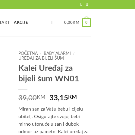
0
TAKT
AKCIJE
0,00
KM
POČETNA
/
BABY ALARMI
/
UREĐAJ ZA BIJELI ŠUM
Kalei Uređaj za
bijeli šum WN01
Izvorna
Trenutna
39,00
KM
33,15
KM
cijena
cijena
Miran san za Vašu bebu i cijelu
bila
je:
obitelj. Osigurajte svojoj bebi
je:
33,15KM.
mirno utonuće u san i dubok
39,00KM.
odmor uz pametni Kalei uređaj za