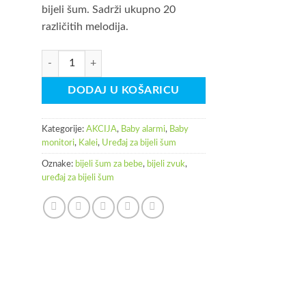
bijeli šum. Sadrži ukupno 20
različitih melodija.
Kalei Uređaj za bijeli šum WN01 količina
DODAJ U KOŠARICU
Kategorije:
AKCIJA
,
Baby alarmi
,
Baby
monitori
,
Kalei
,
Uređaj za bijeli šum
Oznake:
bijeli šum za bebe
,
bijeli zvuk
,
uređaj za bijeli šum