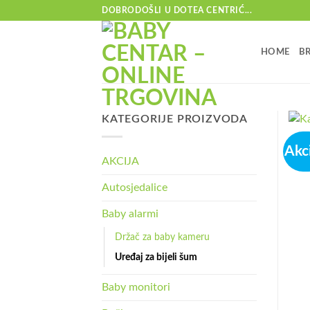
Skip
DOBRODOŠLI U DOTEA CENTRIĆ...
to
content
HOME
B
KATEGORIJE PROIZVODA
Akci
AKCIJA
Autosjedalice
Baby alarmi
Držač za baby kameru
Uređaj za bijeli šum
Baby monitori