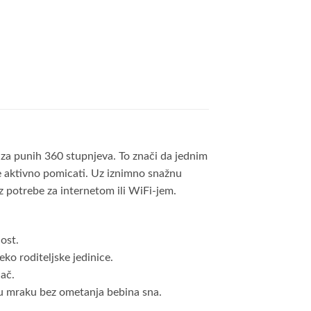
 za punih 360 stupnjeva. To znači da jednim
ne aktivno pomicati. Uz iznimno snažnu
 potrebe za internetom ili WiFi-jem.
ost.
eko roditeljske jedinice.
jač.
 u mraku bez ometanja bebina sna.