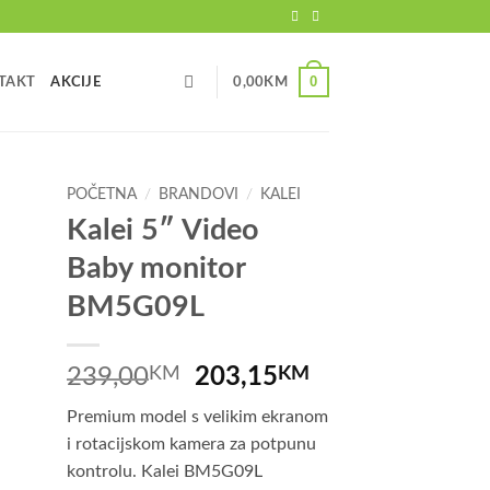
0
TAKT
AKCIJE
0,00
KM
POČETNA
/
BRANDOVI
/
KALEI
Kalei 5″ Video
Baby monitor
BM5G09L
Izvorna
Trenutna
239,00
KM
203,15
KM
cijena
cijena
Premium model s velikim ekranom
bila
je:
i rotacijskom kamera za potpunu
je:
203,15KM.
kontrolu. Kalei BM5G09L
239,00KM.