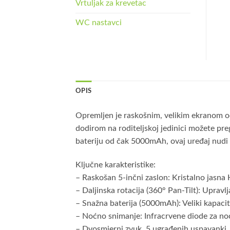
Vrtuljak za krevetac
WC nastavci
OPIS
Opremljen je raskošnim, velikim ekranom od
dodirom na roditeljskoj jedinici možete pre
bateriju od čak 5000mAh, ovaj uređaj nudi 
Ključne karakteristike:
– Raskošan 5-inčni zaslon: Kristalno jasn
– Daljinska rotacija (360° Pan-Tilt): Upravl
– Snažna baterija (5000mAh): Veliki kapacit
– Noćno snimanje: Infracrvene diode za noć
– Dvosmjerni zvuk, 5 ugrađenih uspavanki, 