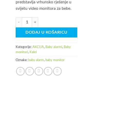
predstavlja vrhunsko rješenje u
svijetu video monitora za bebe.
Kalei 5" Video Baby monitor BM5G09L količina
DODAJ U KOŠARICU
Kategorije:
AKCIJA
,
Baby alarmi
,
Baby
monitori
,
Kalei
Oznake:
baby alarm
,
baby monitor