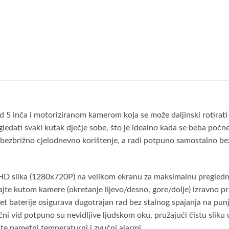
 5 inča i motoriziranom kamerom koja se može daljinski rotirati
gledati svaki kutak dječje sobe, što je idealno kada se beba poč
bezbrižno cjelodnevno korištenje, a radi potpuno samostalno bez
a HD slika (1280x720P) na velikom ekranu za maksimalnu pregledn
jajte kutom kamere (okretanje lijevo/desno, gore/dolje) izravno pr
et baterije osigurava dugotrajan rad bez stalnog spajanja na pun
ni vid potpuno su nevidljive ljudskom oku, pružajući čistu sliku
te pametni temperaturni i zvučni alarmi.