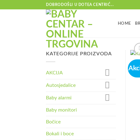
Skip
DOBRODOŠLI U DOTEA CENTRIĆ...
to
content
HOME
B
KATEGORIJE PROIZVODA
Akci
AKCIJA
Autosjedalice
Baby alarmi
Baby monitori
Bočice
Bokali i boce