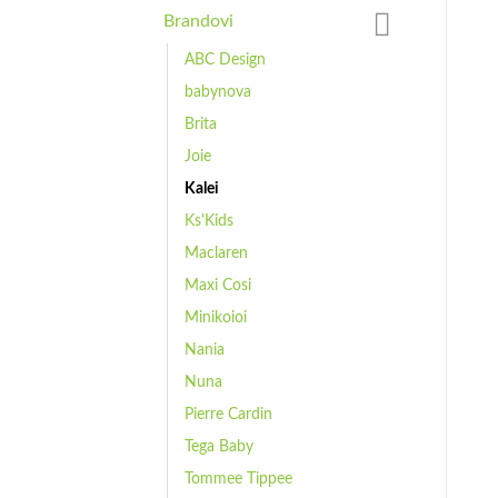
Brandovi
ABC Design
babynova
Brita
Joie
Kalei
Ks'Kids
Maclaren
Maxi Cosi
Minikoioi
Nania
Nuna
Pierre Cardin
Tega Baby
Tommee Tippee