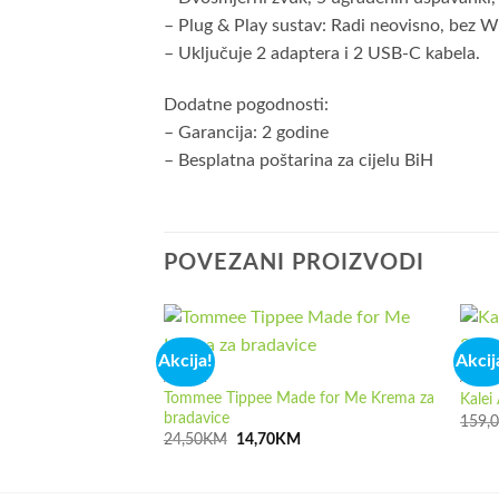
– Plug & Play sustav: Radi neovisno, bez WiFi
– Uključuje 2 adaptera i 2 USB-C kabela.
Dodatne pogodnosti:
– Garancija: 2 godine
– Besplatna poštarina za cijelu BiH
POVEZANI PROIZVODI
Akcija!
Akcij
AKCIJA
AKCIJ
Tommee Tippee Made for Me Krema za
Kalei
bradavice
159,
Izvorna
Trenutna
24,50
KM
14,70
KM
cijena
cijena
bila
je:
je:
14,70KM.