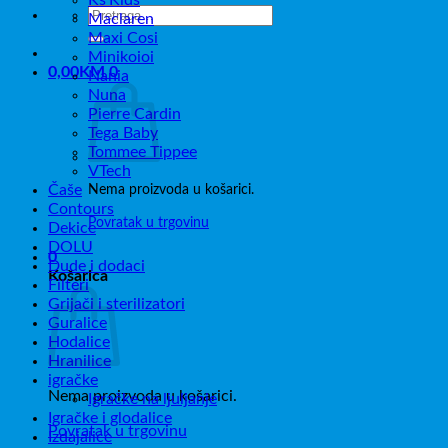
Pretraži:
Maclaren
Maxi Cosi
Minikoioi
0,00
KM
0
Nania
Nuna
Pierre Cardin
Tega Baby
Tommee Tippee
VTech
Čaše
Nema proizvoda u košarici.
Contours
Povratak u trgovinu
Dekice
DOLU
0
Dude i dodaci
Košarica
Filteri
Grijači i sterilizatori
Guralice
Hodalice
Hranilice
igračke
Nema proizvoda u košarici.
Igračke na ljuljanje
Igračke i glodalice
Povratak u trgovinu
Izdajalice