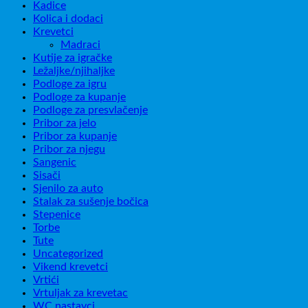
Kadice
Kolica i dodaci
Krevetci
Madraci
Kutije za igračke
Ležaljke/njihaljke
Podloge za igru
Podloge za kupanje
Podloge za presvlačenje
Pribor za jelo
Pribor za kupanje
Pribor za njegu
Sangenic
Sisači
Sjenilo za auto
Stalak za sušenje bočica
Stepenice
Torbe
Tute
Uncategorized
Vikend krevetci
Vrtići
Vrtuljak za krevetac
WC nastavci