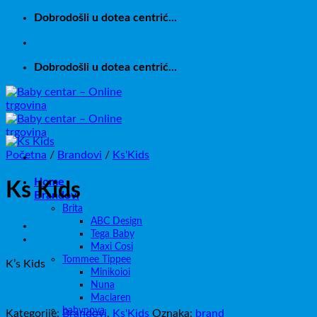
Skip
Dobrodošli u dotea centrić...
to
content
Dobrodošli u dotea centrić...
Početna
/
Brandovi
/
Ks'Kids
Home
Ks Kids
Brandovi
Brita
ABC Design
Tega Baby
Maxi Cosi
Tommee Tippee
K’s Kids
Minikoioi
Nuna
Maclaren
babynova
Kategorije:
Brandovi
,
Ks'Kids
Oznaka:
brand