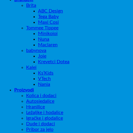
Brita
ABC Design
Tega Baby
Maxi Cosi
Tommee Tippee
Minikoioi
Nuna
Maclaren
babynova
Joie
Krevetci Dotea
Kalei
Ks’Kids
VTech
Nania
Proizvodi
Kolica i dodaci
Autosjedalice
Hranilice
Ležaljke i hodalice
Igračke i glodalice
Dude i dodaci
Pribor za jelo