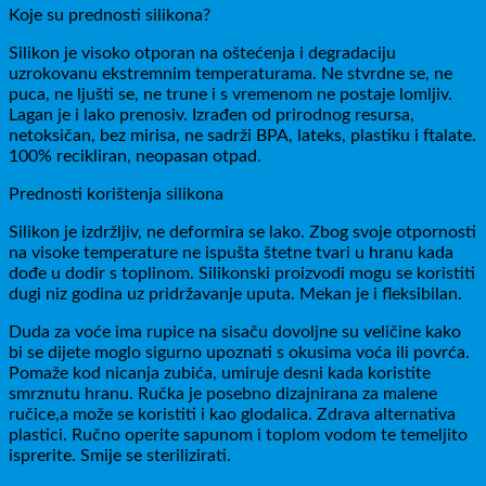
Koje su prednosti silikona?
Silikon je visoko otporan na oštećenja i degradaciju
uzrokovanu ekstremnim temperaturama. Ne stvrdne se, ne
puca, ne ljušti se, ne trune i s vremenom ne postaje lomljiv.
Lagan je i lako prenosiv. Izrađen od prirodnog resursa,
netoksičan, bez mirisa, ne sadrži BPA, lateks, plastiku i ftalate.
100% recikliran, neopasan otpad.
Prednosti korištenja silikona
Silikon je izdržljiv, ne deformira se lako. Zbog svoje otpornosti
na visoke temperature ne ispušta štetne tvari u hranu kada
dođe u dodir s toplinom. Silikonski proizvodi mogu se koristiti
dugi niz godina uz pridržavanje uputa. Mekan je i fleksibilan.
Duda za voće ima rupice na sisaču dovoljne su veličine kako
bi se dijete moglo sigurno upoznati s okusima voća ili povrća.
Pomaže kod nicanja zubića, umiruje desni kada koristite
smrznutu hranu. Ručka je posebno dizajnirana za malene
ručice,a može se koristiti i kao glodalica. Zdrava alternativa
plastici. Ručno operite sapunom i toplom vodom te temeljito
isprerite. Smije se sterilizirati.