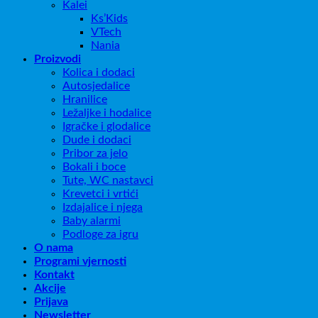
Kalei
Ks’Kids
VTech
Nania
Proizvodi
Kolica i dodaci
Autosjedalice
Hranilice
Ležaljke i hodalice
Igračke i glodalice
Dude i dodaci
Pribor za jelo
Bokali i boce
Tute, WC nastavci
Krevetci i vrtići
Izdajalice i njega
Baby alarmi
Podloge za igru
O nama
Programi vjernosti
Kontakt
Akcije
Prijava
Newsletter