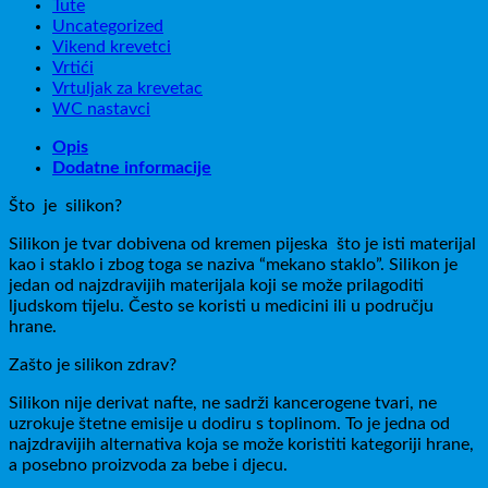
Tute
Uncategorized
Vikend krevetci
Vrtići
Vrtuljak za krevetac
WC nastavci
Opis
Dodatne informacije
Što je silikon?
Silikon je tvar dobivena od kremen pijeska što je isti materijal
kao i staklo i zbog toga se naziva “mekano staklo”. Silikon je
jedan od najzdravijih materijala koji se može prilagoditi
ljudskom tijelu. Često se koristi u medicini ili u području
hrane.
Zašto je silikon zdrav?
Silikon nije derivat nafte, ne sadrži kancerogene tvari, ne
uzrokuje štetne emisije u dodiru s toplinom. To je jedna od
najzdravijih alternativa koja se može koristiti kategoriji hrane,
a posebno proizvoda za bebe i djecu.