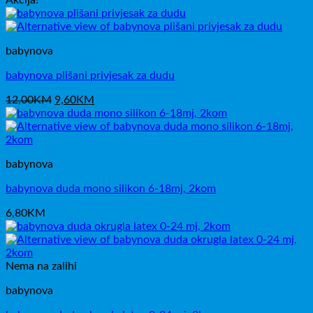
Akcija!
babynova
babynova plišani privjesak za dudu
Izvorna
Trenutna
12,00
KM
9,60
KM
cijena
cijena
bila
je:
je:
9,60KM.
12,00KM.
babynova
babynova duda mono silikon 6-18mj, 2kom
6,80
KM
Nema na zalihi
babynova