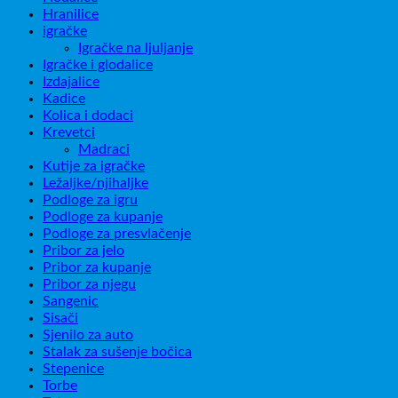
Hranilice
igračke
Igračke na ljuljanje
Igračke i glodalice
Izdajalice
Kadice
Kolica i dodaci
Krevetci
Madraci
Kutije za igračke
Ležaljke/njihaljke
Podloge za igru
Podloge za kupanje
Podloge za presvlačenje
Pribor za jelo
Pribor za kupanje
Pribor za njegu
Sangenic
Sisači
Sjenilo za auto
Stalak za sušenje bočica
Stepenice
Torbe