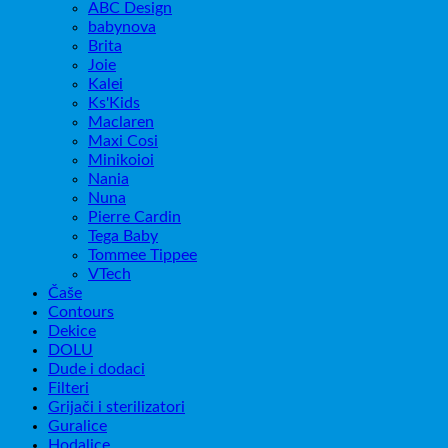
ABC Design
babynova
Brita
Joie
Kalei
Ks'Kids
Maclaren
Maxi Cosi
Minikoioi
Nania
Nuna
Pierre Cardin
Tega Baby
Tommee Tippee
VTech
Čaše
Contours
Dekice
DOLU
Dude i dodaci
Filteri
Grijači i sterilizatori
Guralice
Hodalice