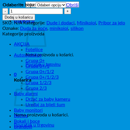
Pretraži:
Odaberite boju:
Obriši
Minikoioi
Duda
Dodaj u košaricu
0,00
KM
0
za
SKU:
N/A
Kategorije:
Dude i dodaci
,
Minikoioi
,
Pribor za jelo
voće
Oznake:
Duda za voće
,
minikoioi
,
silikon
količina
Kategorije proizvoda
AKCIJA
Foteljice
Autosjedalice
Nema proizvoda u košarici.
Grupa 0+
Povratak u trgovinu
Grupa 0+/1
Grupa 0+/1/2
0
Grupa 0+/1/2/3
Košarica
Grupa 1/2/3
Grupa 2/3
Baby alarmi
Držač za baby kameru
Uređaj za bijeli šum
Baby monitori
Nema proizvoda u košarici.
Bočice
Bokali i boce
Povratak u trgovinu
Brandovi