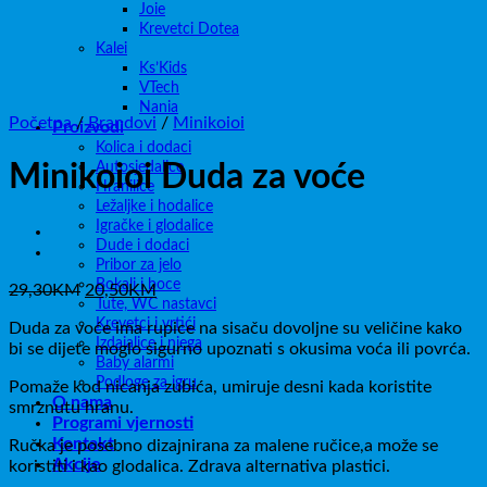
Joie
Krevetci Dotea
Kalei
Ks’Kids
VTech
Nania
Početna
/
Brandovi
/
Minikoioi
Proizvodi
Kolica i dodaci
Autosjedalice
Minikoioi Duda za voće
Hranilice
Ležaljke i hodalice
Igračke i glodalice
Dude i dodaci
Pribor za jelo
Bokali i boce
Izvorna
Trenutna
29,30
KM
20,50
KM
Tute, WC nastavci
cijena
cijena
Krevetci i vrtići
Duda za voće ima rupice na sisaču dovoljne su veličine kako
bila
je:
Izdajalice i njega
bi se dijete moglo sigurno upoznati s okusima voća ili povrća.
je:
20,50KM.
Baby alarmi
29,30KM.
Podloge za igru
Pomaže kod nicanja zubića, umiruje desni kada koristite
O nama
smrznutu hranu.
Programi vjernosti
Kontakt
Ručka je posebno dizajnirana za malene ručice,a može se
Akcije
koristiti i kao glodalica. Zdrava alternativa plastici.