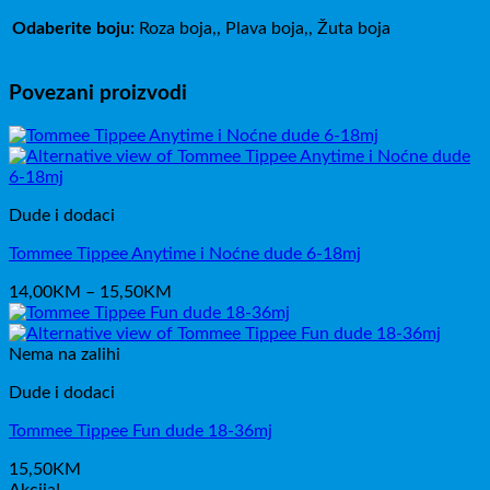
Odaberite boju:
Roza boja,, Plava boja,, Žuta boja
Povezani proizvodi
Dude i dodaci
Tommee Tippee Anytime i Noćne dude 6-18mj
Raspon
14,00
KM
–
15,50
KM
cijena:
od
14,00KM
Nema na zalihi
do
Dude i dodaci
15,50KM
Tommee Tippee Fun dude 18-36mj
15,50
KM