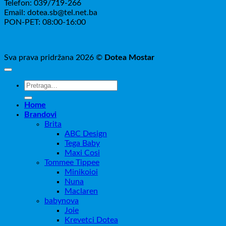
Telefon: 039/719-266
Email: dotea.sb@tel.net.ba
PON-PET: 08:00-16:00
Sva prava pridržana 2026 ©
Dotea Mostar
Pretraži:
Home
Brandovi
Brita
ABC Design
Tega Baby
Maxi Cosi
Tommee Tippee
Minikoioi
Nuna
Maclaren
babynova
Joie
Krevetci Dotea