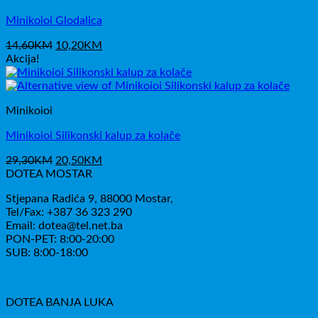
Minikoioi Glodalica
Izvorna
Trenutna
14,60
KM
10,20
KM
cijena
cijena
Akcija!
bila
je:
je:
10,20KM.
14,60KM.
Minikoioi
Minikoioi Silikonski kalup za kolače
Izvorna
Trenutna
29,30
KM
20,50
KM
cijena
cijena
DOTEA MOSTAR
bila
je:
Stjepana Radića 9, 88000 Mostar,
je:
20,50KM.
Tel/Fax: +387 36 323 290
29,30KM.
Email: dotea@tel.net.ba
PON-PET: 8:00-20:00
SUB: 8:00-18:00
DOTEA BANJA LUKA