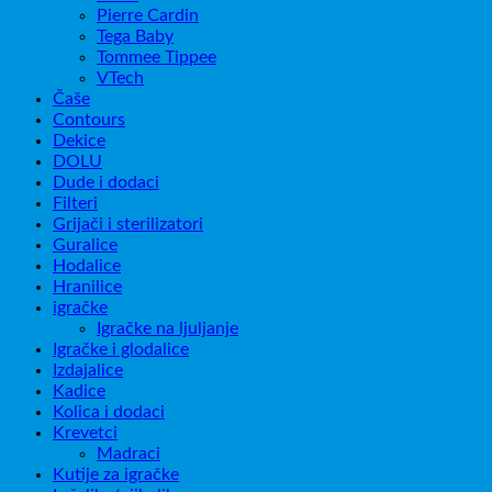
Pierre Cardin
Tega Baby
Tommee Tippee
VTech
Čaše
Contours
Dekice
DOLU
Dude i dodaci
Filteri
Grijači i sterilizatori
Guralice
Hodalice
Hranilice
igračke
Igračke na ljuljanje
Igračke i glodalice
Izdajalice
Kadice
Kolica i dodaci
Krevetci
Madraci
Kutije za igračke