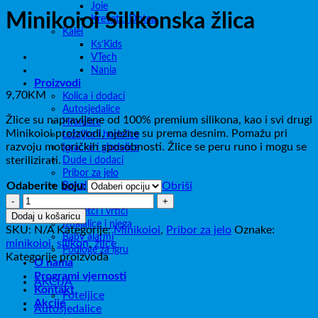
Joie
Minikoioi Silikonska žlica
Krevetci Dotea
Kalei
Ks’Kids
VTech
Nania
Proizvodi
9,70
KM
Kolica i dodaci
Autosjedalice
Žlice su napravljene od 100% premium silikona, kao i svi drugi
Hranilice
Minikoioi proizvodi, nježne su prema desnim. Pomažu pri
Ležaljke i hodalice
razvoju motoričkih sposobnosti. Žlice se peru runo i mogu se
Igračke i glodalice
sterilizirati.
Dude i dodaci
Pribor za jelo
Odaberite boju:
Obriši
Bokali i boce
Tute, WC nastavci
Minikoioi
Krevetci i vrtići
Silikonska
Dodaj u košaricu
Izdajalice i njega
žlica
SKU:
N/A
Kategorije:
Minikoioi
,
Pribor za jelo
Oznake:
Baby alarmi
količina
minikoioi
,
silikon
,
žlice
Podloge za igru
Kategorije proizvoda
O nama
Programi vjernosti
AKCIJA
Kontakt
Foteljice
Akcije
Autosjedalice