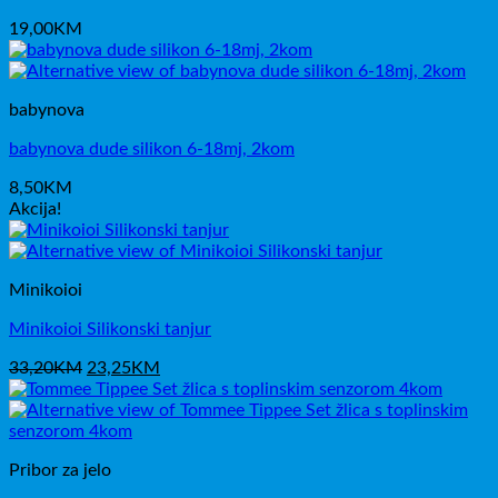
19,00
KM
babynova
babynova dude silikon 6-18mj, 2kom
8,50
KM
Akcija!
Minikoioi
Minikoioi Silikonski tanjur
Izvorna
Trenutna
33,20
KM
23,25
KM
cijena
cijena
bila
je:
je:
23,25KM.
33,20KM.
Pribor za jelo