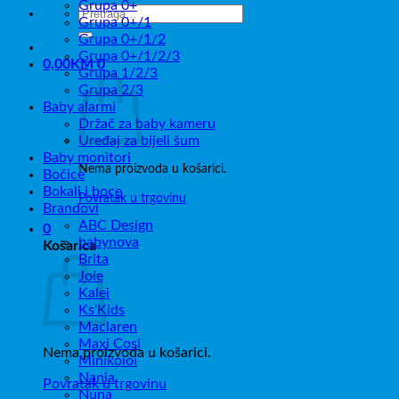
Grupa 0+
Pretraži:
Grupa 0+/1
Grupa 0+/1/2
Grupa 0+/1/2/3
0,00
KM
0
Grupa 1/2/3
Grupa 2/3
Baby alarmi
Držač za baby kameru
Uređaj za bijeli šum
Baby monitori
Nema proizvoda u košarici.
Bočice
Bokali i boce
Povratak u trgovinu
Brandovi
ABC Design
0
babynova
Košarica
Brita
Joie
Kalei
Ks'Kids
Maclaren
Maxi Cosi
Nema proizvoda u košarici.
Minikoioi
Nania
Povratak u trgovinu
Nuna