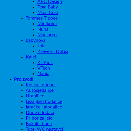
ABC Design
Tega Baby
Maxi Cosi
Tommee Tippee
Minikoioi
Nuna
Maclaren
babynova
Joie
Krevetci Dotea
Kalei
Ks’Kids
VTech
Nania
Proizvodi
Kolica i dodaci
Autosjedalice
Hranilice
Ležaljke i hodalice
Igračke i glodalice
Dude i dodaci
Pribor za jelo
Bokali i boce
Tute, WC nastavci