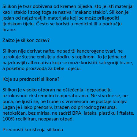
Silikon je tvar dobivena od kremen pijeska što je isti materijal
kao i staklo i zbog toga se naziva “mekano staklo”. Silikon je
jedan od najzdravijih materijala koji se može prilagoditi
ljudskom tijelu. Često se koristi u medicini ili u području
hrane.
Zašto je silikon zdrav?
Silikon nije derivat nafte, ne sadrži kancerogene tvari, ne
uzrokuje štetne emisije u dodiru s toplinom. To je jedna od
najzdravijih alternativa koja se može koristiti kategoriji hrane,
a posebno proizvoda za bebe i djecu.
Koje su prednosti silikona?
Silikon je visoko otporan na oštećenja i degradaciju
uzrokovanu ekstremnim temperaturama. Ne stvrdne se, ne
puca, ne ljušti se, ne trune i s vremenom ne postaje lomljiv.
Lagan je i lako prenosiv. Izrađen od prirodnog resursa,
netoksičan, bez mirisa, ne sadrži BPA, lateks, plastiku i ftalate.
100% recikliran, neopasan otpad.
Prednosti korištenja silikona