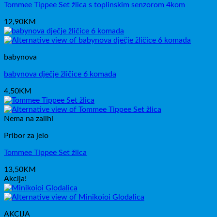
Tommee Tippee Set žlica s toplinskim senzorom 4kom
12,90
KM
babynova
babynova dječje žličice 6 komada
4,50
KM
Nema na zalihi
Pribor za jelo
Tommee Tippee Set žlica
13,50
KM
Akcija!
AKCIJA