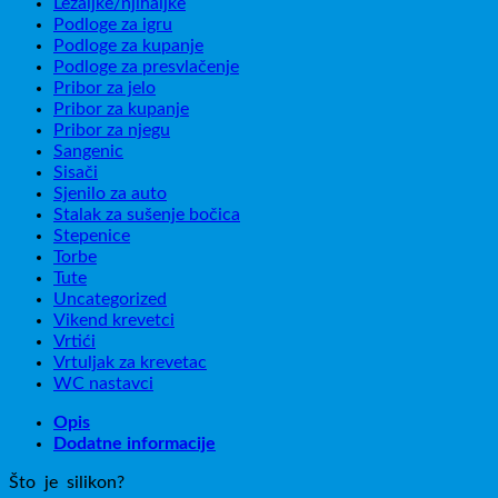
Ležaljke/njihaljke
Podloge za igru
Podloge za kupanje
Podloge za presvlačenje
Pribor za jelo
Pribor za kupanje
Pribor za njegu
Sangenic
Sisači
Sjenilo za auto
Stalak za sušenje bočica
Stepenice
Torbe
Tute
Uncategorized
Vikend krevetci
Vrtići
Vrtuljak za krevetac
WC nastavci
Opis
Dodatne informacije
Što je silikon?