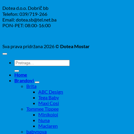
Dotea d.o.o. Dobrič bb
Telefon: 039/719-266
Email: dotea.sb@tel.net.ba
PON-PET: 08:00-16:00
Sva prava pridržana 2026 ©
Dotea Mostar
Pretraži:
Home
Brandovi
Brita
ABC Design
Tega Baby
Maxi Cosi
Tommee Tippee
Minikoioi
Nuna
Maclaren
babynova