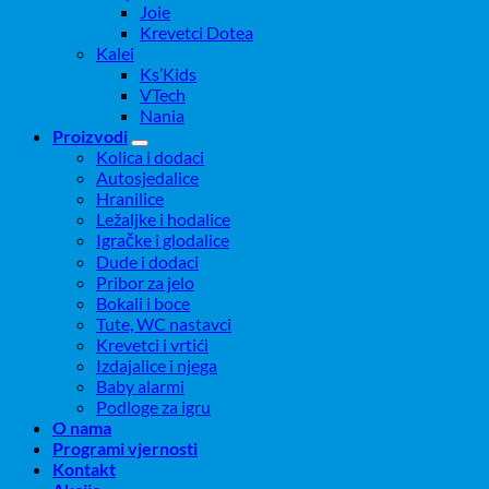
Joie
Krevetci Dotea
Kalei
Ks’Kids
VTech
Nania
Proizvodi
Kolica i dodaci
Autosjedalice
Hranilice
Ležaljke i hodalice
Igračke i glodalice
Dude i dodaci
Pribor za jelo
Bokali i boce
Tute, WC nastavci
Krevetci i vrtići
Izdajalice i njega
Baby alarmi
Podloge za igru
O nama
Programi vjernosti
Kontakt