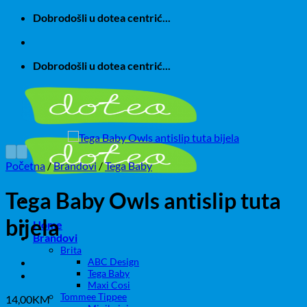
Skip
Dobrodošli u dotea centrić...
to
content
Dobrodošli u dotea centrić...
Početna
/
Brandovi
/
Tega Baby
Tega Baby Owls antislip tuta
bijela
Home
Brandovi
Brita
ABC Design
Tega Baby
Maxi Cosi
Tommee Tippee
14,00
KM