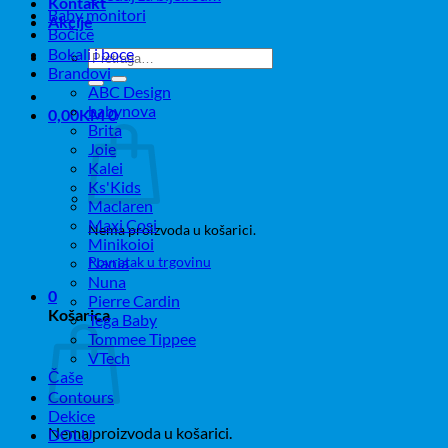
Kontakt
Baby monitori
Akcije
Bočice
Bokali i boce
Pretraži:
Brandovi
ABC Design
babynova
0,00
KM
0
Brita
Joie
Kalei
Ks'Kids
Maclaren
Maxi Cosi
Nema proizvoda u košarici.
Minikoioi
Povratak u trgovinu
Nania
Nuna
0
Pierre Cardin
Košarica
Tega Baby
Tommee Tippee
VTech
Čaše
Contours
Dekice
Nema proizvoda u košarici.
DOLU