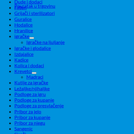
Dude i dodaci
Povratak u trgovinu
Filteri
Grijači i sterilizatori
Guralice
Hodalice
Hranilice
igračke
Igračke na ljuljanje
Igračke i glodalice
Izdajalice
Kadice
Kolica i dodaci
Krevetci
Madraci
Kutije za igračke
Ležaljke/njihaljke
Podloge za igru
Podloge za kupanje
Podloge za presvlačenje
Pribor za jelo
Pribor za kupanje
Pribor za njegu
Sangenic