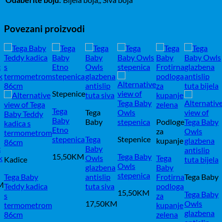
Povezani proizvodi
Stepenice
Tega
Tega
Baby
Baby
Podloge
Etno
za
stepenica
Tega
Stepenice
kupanje
c
Baby
15,50
KM
Tega Baby
k
Owls
Tega
Kadice
Owls
glazbena
Baby
stepenica
Tega Baby
antislip
Frotirna
Tega Baby
M
Teddy kadica
tuta siva
podloga
15,50
KM
Tega Baby
s
za
17,50
KM
Owls
termometrom
kupanje
glazbena
86cm
zelena