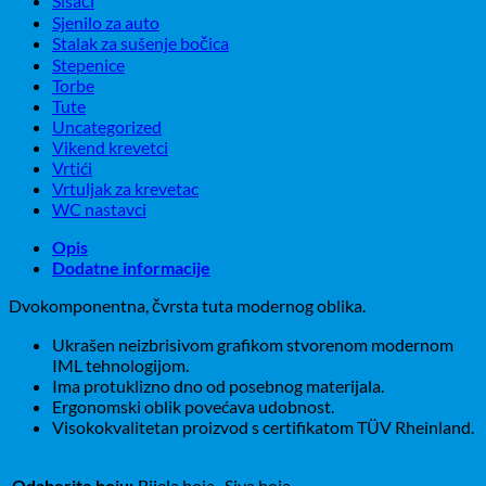
Sisači
Sjenilo za auto
Stalak za sušenje bočica
Stepenice
Torbe
Tute
Uncategorized
Vikend krevetci
Vrtići
Vrtuljak za krevetac
WC nastavci
Opis
Dodatne informacije
Dvokomponentna, čvrsta tuta modernog oblika.
Ukrašen neizbrisivom grafikom stvorenom modernom
IML tehnologijom.
Ima protuklizno dno od posebnog materijala.
Ergonomski oblik povećava udobnost.
Visokokvalitetan proizvod s certifikatom TÜV Rheinland.
Odaberite boju:
Bijela boja,, Siva boja