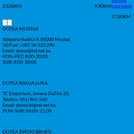
antislip
23,00
KM
9,90
KM
tuta bijela
17,50
KM
DOTEA MOSTAR
Stjepana Radića 9, 88000 Mostar,
Tel/Fax: +387 36 323 290
Email: dotea@tel.net.ba
PON-PET: 8:00-20:00
SUB: 8:00-18:00
DOTEA BANJA LUKA
TC Emporium, Jovana Dučića 25,
Telefon: 051/961-560
Email: dotea.bl@tel.net.ba
PON-SUB: 09:00-21:00
DOTEA ŠIROKI BRIJEG