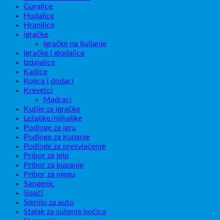
Guralice
Hodalice
Hranilice
igračke
Igračke na ljuljanje
Igračke i glodalice
Izdajalice
Kadice
Kolica i dodaci
Krevetci
Madraci
Kutije za igračke
Ležaljke/njihaljke
Podloge za igru
Podloge za kupanje
Podloge za presvlačenje
Pribor za jelo
Pribor za kupanje
Pribor za njegu
Sangenic
Sisači
Sjenilo za auto
Stalak za sušenje bočica