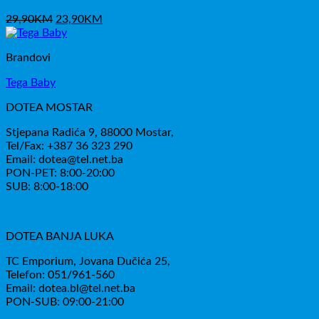
Izvorna
Trenutna
29,90
KM
23,90
KM
cijena
cijena
bila
je:
Brandovi
je:
23,90KM.
29,90KM.
Tega Baby
DOTEA MOSTAR
Stjepana Radića 9, 88000 Mostar,
Tel/Fax: +387 36 323 290
Email: dotea@tel.net.ba
PON-PET: 8:00-20:00
SUB: 8:00-18:00
DOTEA BANJA LUKA
TC Emporium, Jovana Dučića 25,
Telefon: 051/961-560
Email: dotea.bl@tel.net.ba
PON-SUB: 09:00-21:00