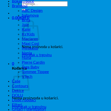
Bokali i boce
Pretraži:
Brandovi
ABC Design
babynova
0,00
KM
0
Brita
Joie
Kalei
Ks'Kids
Maclaren
Maxi Cosi
Nema proizvoda u košarici.
Minikoioi
Nania
Povratak u trgovinu
Nuna
Pierre Cardin
0
Tega Baby
Košarica
Tommee Tippee
VTech
Čaše
Contours
Dekice
DOLU
Nema proizvoda u košarici.
Dude i dodaci
Filteri
Povratak u trgovinu
Grijači i sterilizatori