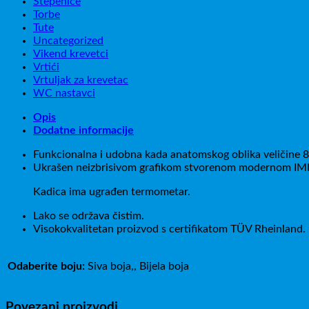
Stepenice
Torbe
Tute
Uncategorized
Vikend krevetci
Vrtići
Vrtuljak za krevetac
WC nastavci
Opis
Dodatne informacije
Funkcionalna i udobna kada anatomskog oblika veličine 
Ukrašen neizbrisivom grafikom stvorenom modernom IML
Kadica ima ugrađen termometar.
Lako se održava čistim.
Visokokvalitetan proizvod s certifikatom TÜV Rheinland.
Odaberite boju:
Siva boja,, Bijela boja
Povezani proizvodi