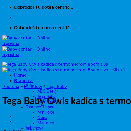
Skip
Dobrodošli u dotea centrić...
to
content
Dobrodošli u dotea centrić...
Home
Brandovi
Brita
Početna
/
Brandovi
/
Tega Baby
ABC Design
Tega Baby
Tega Baby Owls kadica s term
Maxi Cosi
Tommee Tippee
Minikoioi
Nuna
Maclaren
babynova