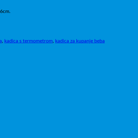
86cm.
a
,
kadica s termometrom
,
kadica za kupanje beba