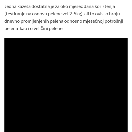
Jedna kazeta dostatna je za oko mjesec dana korištenja
(testiranje na osnovu pelene vel.2-5kg), ali to ovisi o broju
dnevno promijenjenih pelena odnosno mjesečnoj potrošnji
pelena kao i o veličini pelene.