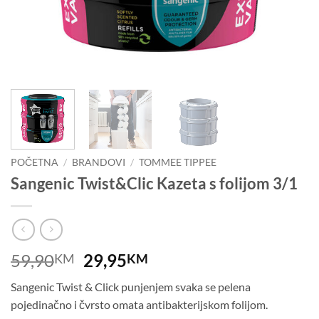
POČETNA
/
BRANDOVI
/
TOMMEE TIPPEE
Sangenic Twist&Clic Kazeta s folijom 3/1
Izvorna
Trenutna
59,90
29,95
KM
KM
cijena
cijena
Sangenic Twist & Click punjenjem svaka se pelena
bila
je:
pojedinačno i čvrsto omata antibakterijskom folijom.
je:
29,95KM.