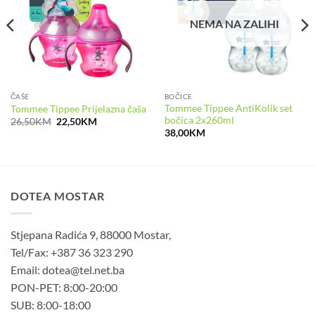
NEMA NA ZALIHI
ČAŠE
BOČICE
Tommee Tippee AntiKolik set
Tommee Tippee Prijelazna čaša
bočica 2x260ml
Izvorna
Trenutna
26,50
KM
22,50
KM
cijena
cijena
38,00
KM
bila
je:
je:
22,50KM.
26,50KM.
DOTEA MOSTAR
Stjepana Radića 9, 88000 Mostar,
Tel/Fax: +387 36 323 290
Email: dotea@tel.net.ba
PON-PET: 8:00-20:00
SUB: 8:00-18:00