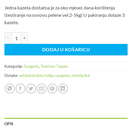
59,90KM.
Jedna kazeta dostatna je za oko mjesec dana korištenja
(testiranje na osnovu pelene vel.2-5kg) U pakiranju dolaze 3
kazete.
Sangenic Twist&Clic Kazeta s folijom 3/1 količina
DODAJ U KOŠARICU
Kategorije:
Sangenic
,
Tommee Tippee
Oznake:
antibakterijska folija
,
sangenic
,
twist&click
OPIS