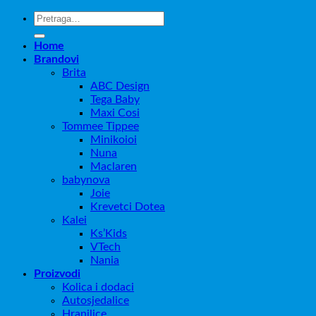
Pretraži:
Home
Brandovi
Brita
ABC Design
Tega Baby
Maxi Cosi
Tommee Tippee
Minikoioi
Nuna
Maclaren
babynova
Joie
Krevetci Dotea
Kalei
Ks’Kids
VTech
Nania
Proizvodi
Kolica i dodaci
Autosjedalice
Hranilice