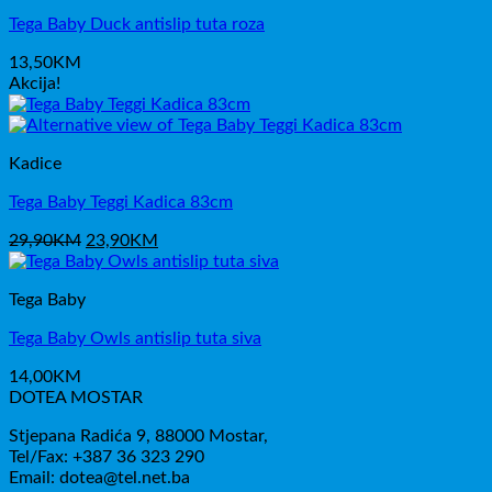
Tega Baby Duck antislip tuta roza
13,50
KM
Akcija!
Kadice
Tega Baby Teggi Kadica 83cm
Izvorna
Trenutna
29,90
KM
23,90
KM
cijena
cijena
bila
je:
Tega Baby
je:
23,90KM.
29,90KM.
Tega Baby Owls antislip tuta siva
14,00
KM
DOTEA MOSTAR
Stjepana Radića 9, 88000 Mostar,
Tel/Fax: +387 36 323 290
Email: dotea@tel.net.ba