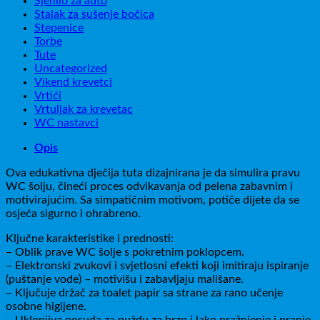
Sjenilo za auto
Stalak za sušenje bočica
Stepenice
Torbe
Tute
Uncategorized
Vikend krevetci
Vrtići
Vrtuljak za krevetac
WC nastavci
Opis
Ova edukativna dječija tuta dizajnirana je da simulira pravu
WC šolju, čineći proces odvikavanja od pelena zabavnim i
motivirajućim. Sa simpatičnim motivom, potiče dijete da se
osjeća sigurno i ohrabreno.
Ključne karakteristike i prednosti:
– Oblik prave WC šolje s pokretnim poklopcem.
– Elektronski zvukovi i svjetlosni efekti koji imitiraju ispiranje
(puštanje vode) – motivišu i zabavljaju mališane.
– Ključuje držač za toalet papir sa strane za rano učenje
osobne higijene.
– Uklonjiva posuda za nuždu za brzo i lako pražnjenje i pranje.