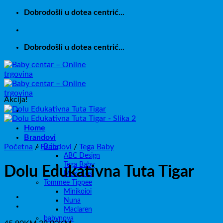
Skip
Dobrodošli u dotea centrić...
to
content
Dobrodošli u dotea centrić...
Akcija!
Home
Brandovi
Početna
/
Brandovi
Brita
/
Tega Baby
ABC Design
Tega Baby
Dolu Edukativna Tuta Tigar
Maxi Cosi
Tommee Tippee
Minikoioi
Nuna
Maclaren
babynova
Izvorna
Trenutna