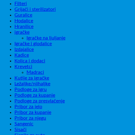
Filteri
Grijači i sterilizatori
Guralice
Hodalice
Hranilice
igračke
Igračke na ljuljanje
Igračke i glodalice
Izdajalice
Kadice
Kolica i dodaci
Krevetci
Madraci
Kutije za igračke
Ležaljke/njihaljke
Podloge za igru
Podloge za kupanje
Podloge za presvlačenje
Pribor za jelo
Pribor za kupanje
Pribor za njegu
Sangenic
Sisači