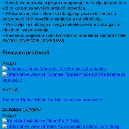
– Savitljiva unutrašnja jezgra omogućuje postavljanje pod bilo
kojim kutom za savršen pregled krevetića.
– Mekana vanjska silikonska obloga sprječava klizanje i u
potpunosti štiti površinu namještaja od oštećenja.
– Postavlja se i uklanja u svega nekoliko sekundi, što ga čini
idealnim i za putovanja.
– Savršeno odgovara svim tvorničkim modelima kamera (Kalei
BM301, BM5G09L, BM5R5W)
Povezani proizvodi
Akcija!
AKCIJA
Tommee Tippee Made for Me Krema za bradavice
Izvorna
Trenutna
24,50
KM
14,70
KM
cijena
cijena
Akcija!
bila
je:
je:
14,70KM.