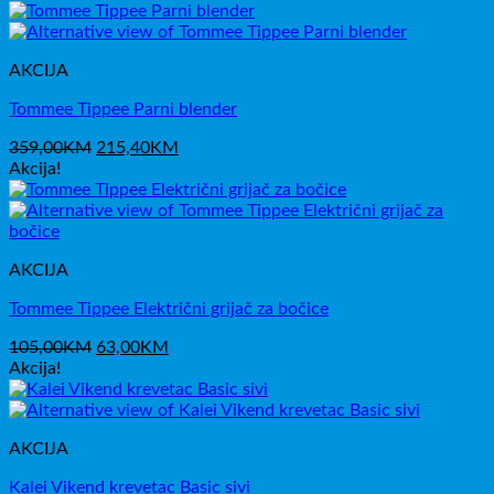
bila
je:
je:
127,20KM.
159,00KM.
AKCIJA
Tommee Tippee Parni blender
Izvorna
Trenutna
359,00
KM
215,40
KM
cijena
cijena
Akcija!
bila
je:
je:
215,40KM.
359,00KM.
AKCIJA
Tommee Tippee Električni grijač za bočice
Izvorna
Trenutna
105,00
KM
63,00
KM
cijena
cijena
Akcija!
bila
je:
je:
63,00KM.
105,00KM.
AKCIJA
Kalei Vikend krevetac Basic sivi