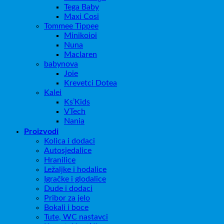
Tega Baby
Maxi Cosi
Tommee Tippee
Minikoioi
Nuna
Maclaren
babynova
Joie
Krevetci Dotea
Kalei
Ks’Kids
VTech
Nania
Proizvodi
Kolica i dodaci
Autosjedalice
Hranilice
Ležaljke i hodalice
Igračke i glodalice
Dude i dodaci
Pribor za jelo
Bokali i boce
Tute, WC nastavci