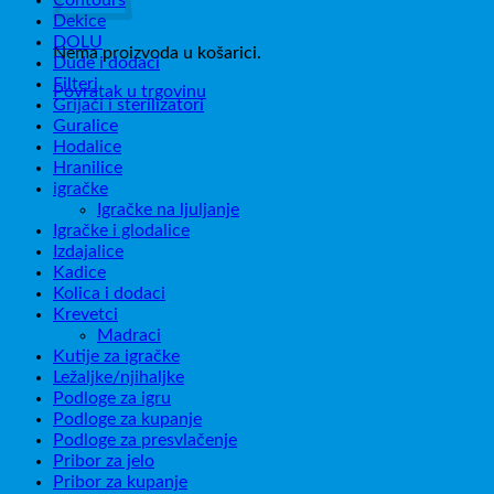
Dekice
DOLU
Nema proizvoda u košarici.
Dude i dodaci
Filteri
Povratak u trgovinu
Grijači i sterilizatori
Guralice
Hodalice
Hranilice
igračke
Igračke na ljuljanje
Igračke i glodalice
Izdajalice
Kadice
Kolica i dodaci
Krevetci
Madraci
Kutije za igračke
Ležaljke/njihaljke
Podloge za igru
Podloge za kupanje
Podloge za presvlačenje
Pribor za jelo
Pribor za kupanje