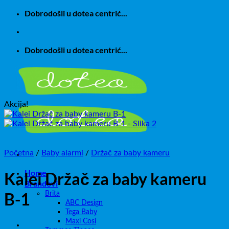
Skip
Dobrodošli u dotea centrić...
to
content
Dobrodošli u dotea centrić...
Akcija!
Početna
/
Baby alarmi
/
Držač za baby kameru
Home
Kalei Držač za baby kameru
Brandovi
B-1
Brita
ABC Design
Tega Baby
Maxi Cosi