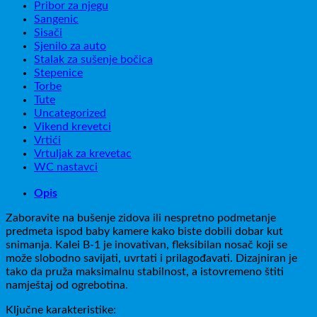
Pribor za njegu
Sangenic
Sisači
Sjenilo za auto
Stalak za sušenje bočica
Stepenice
Torbe
Tute
Uncategorized
Vikend krevetci
Vrtići
Vrtuljak za krevetac
WC nastavci
Opis
Zaboravite na bušenje zidova ili nespretno podmetanje
predmeta ispod baby kamere kako biste dobili dobar kut
snimanja. Kalei B-1 je inovativan, fleksibilan nosač koji se
može slobodno savijati, uvrtati i prilagođavati. Dizajniran je
tako da pruža maksimalnu stabilnost, a istovremeno štiti
namještaj od ogrebotina.
Ključne karakteristike: