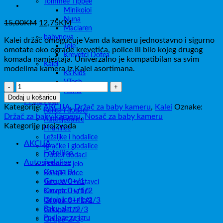
Tommee Tippee
Minikoioi
Nuna
Izvorna
Trenutna
15,00
KM
12,75
KM
Maclaren
cijena
cijena
babynova
Kalei držač omogućuje Vam da kameru jednostavno i sigurno
bila
je:
Joie
omotate oko ograde krevetića, police ili bilo kojeg drugog
je:
12,75KM.
Krevetci Dotea
komada namještaja. Univerzalno je kompatibilan sa svim
15,00KM.
Kalei
modelima kamera iz Kalei asortimana.
Ks’Kids
VTech
Kalei
Nania
Držač
Dodaj u košaricu
Proizvodi
za
Kategorije:
AKCIJA
,
Držač za baby kameru
,
Kalei
Oznake:
Kolica i dodaci
baby
Držač za baby kameru
,
Nosač za baby kameru
Autosjedalice
kameru
Kategorije proizvoda
Hranilice
B-
Ležaljke i hodalice
1
AKCIJA
Igračke i glodalice
količina
Foteljice
Dude i dodaci
Autosjedalice
Pribor za jelo
Grupa 0+
Bokali i boce
Grupa 0+/1
Tute, WC nastavci
Grupa 0+/1/2
Krevetci i vrtići
Grupa 0+/1/2/3
Izdajalice i njega
Baby alarmi
Grupa 1/2/3
Podloge za igru
Grupa 2/3