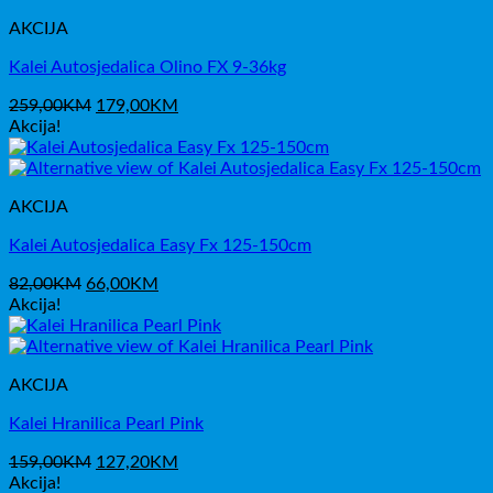
24,50KM.
AKCIJA
Kalei Autosjedalica Olino FX 9-36kg
Izvorna
Trenutna
259,00
KM
179,00
KM
cijena
cijena
Akcija!
bila
je:
je:
179,00KM.
259,00KM.
AKCIJA
Kalei Autosjedalica Easy Fx 125-150cm
Izvorna
Trenutna
82,00
KM
66,00
KM
cijena
cijena
Akcija!
bila
je:
je:
66,00KM.
82,00KM.
AKCIJA
Kalei Hranilica Pearl Pink
Izvorna
Trenutna
159,00
KM
127,20
KM
cijena
cijena
Akcija!