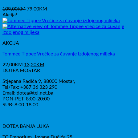
Izvorna
Trenutna
109,00
KM
79,00
KM
cijena
cijena
Akcija!
bila
je:
je:
79,00KM.
109,00KM.
AKCIJA
Tommee Tippee Vrećice za čuvanje izdojenog mlijeka
Izvorna
Trenutna
22,00
KM
13,20
KM
cijena
cijena
DOTEA MOSTAR
bila
je:
Stjepana Radića 9, 88000 Mostar,
je:
13,20KM.
Tel/Fax: +387 36 323 290
22,00KM.
Email: dotea@tel.net.ba
PON-PET: 8:00-20:00
SUB: 8:00-18:00
DOTEA BANJA LUKA
TC Emporium, Jovana Dučića 25,