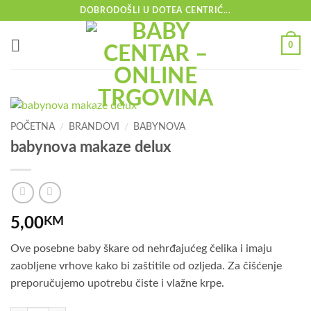
Skip
DOBRODOŠLI U DOTEA CENTRIĆ...
to
content
0
POČETNA
/
BRANDOVI
/
BABYNOVA
babynova makaze delux
5,00
KM
Ove posebne baby škare od nehrđajućeg čelika i imaju
zaobljene vrhove kako bi zaštitile od ozljeda. Za čišćenje
preporučujemo upotrebu čiste i vlažne krpe.