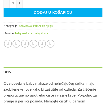
babynova makaze delux količina
DODAJ U KOŠARICU
Kategorije:
babynova
,
Pribor za njegu
Oznake:
baby makaze
,
baby škare
OPIS
Ove posebne baby makaze od nehrđajućeg čelika imaju
zaobljene vrhove kako bi zaštitile od ozljeda. Za čišćenje
preporučujemo upotrebu čiste i vlažne krpe. Pogodno za
pranje u perilici posuđa. Nemojte čistiti u parnom