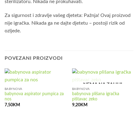
sterilizatoru. Nikada ne prokuhavati.
Za sigurnost i zdravlje vašeg djeteta: Pažnja! Ovaj proizvod
nije igračka. Nikada ga ne dajte djetetu – postoji rizik od
ozljede.
POVEZANI PROIZVODI
NEMA NA ZALIHI
BABYNOVA
BABYNOVA
babynova aspirator pumpica za
babynova plišana igračka
nos
pištavac zeko
7,50
KM
9,20
KM