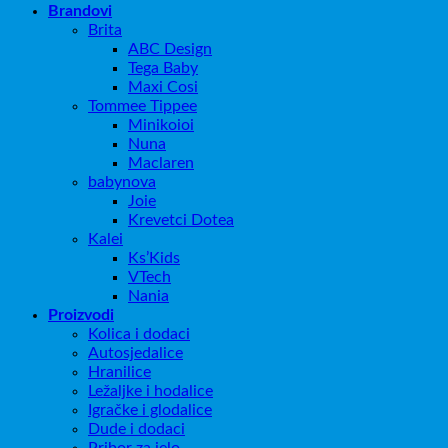
Brandovi
Brita
ABC Design
Tega Baby
Maxi Cosi
Tommee Tippee
Minikoioi
Nuna
Maclaren
babynova
Joie
Krevetci Dotea
Kalei
Ks’Kids
VTech
Nania
Proizvodi
Kolica i dodaci
Autosjedalice
Hranilice
Ležaljke i hodalice
Igračke i glodalice
Dude i dodaci