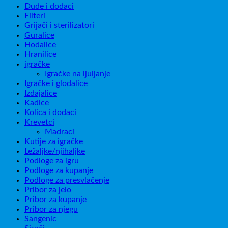
Dude i dodaci
Filteri
Grijači i sterilizatori
Guralice
Hodalice
Hranilice
igračke
Igračke na ljuljanje
Igračke i glodalice
Izdajalice
Kadice
Kolica i dodaci
Krevetci
Madraci
Kutije za igračke
Ležaljke/njihaljke
Podloge za igru
Podloge za kupanje
Podloge za presvlačenje
Pribor za jelo
Pribor za kupanje
Pribor za njegu
Sangenic