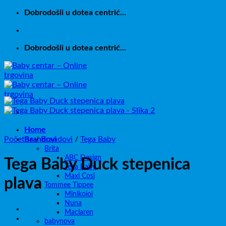
Skip
Dobrodošli u dotea centrić...
to
content
Dobrodošli u dotea centrić...
Home
Početna
Brandovi
/
Brandovi
/
Tega Baby
Brita
ABC Design
Tega Baby Duck stepenica
Tega Baby
Maxi Cosi
plava
Tommee Tippee
Minikoioi
Nuna
Maclaren
babynova