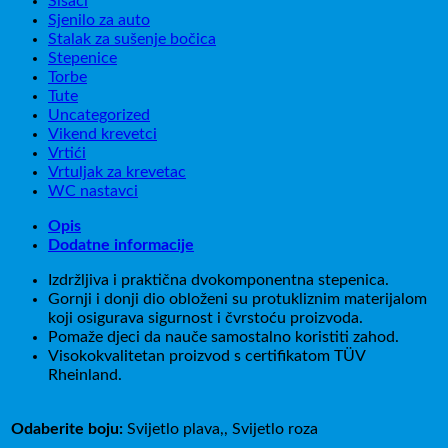
Sisači
Sjenilo za auto
Stalak za sušenje bočica
Stepenice
Torbe
Tute
Uncategorized
Vikend krevetci
Vrtići
Vrtuljak za krevetac
WC nastavci
Opis
Dodatne informacije
Izdržljiva i praktična dvokomponentna stepenica.
Gornji i donji dio obloženi su protukliznim materijalom
koji osigurava sigurnost i čvrstoću proizvoda.
Pomaže djeci da nauče samostalno koristiti zahod.
Visokokvalitetan proizvod s certifikatom TÜV
Rheinland.
Odaberite boju:
Svijetlo plava,, Svijetlo roza