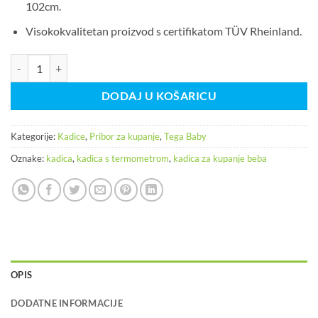
102cm.
Visokokvalitetan proizvod s certifikatom TÜV Rheinland.
Tega Baby Owls kadica s termometrom 102cm siva količina
DODAJ U KOŠARICU
Kategorije:
Kadice
,
Pribor za kupanje
,
Tega Baby
Oznake:
kadica
,
kadica s termometrom
,
kadica za kupanje beba
OPIS
DODATNE INFORMACIJE