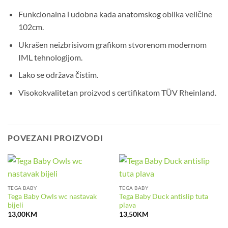
Funkcionalna i udobna kada anatomskog oblika veličine
102cm.
Ukrašen neizbrisivom grafikom stvorenom modernom
IML tehnologijom.
Lako se održava čistim.
Visokokvalitetan proizvod s certifikatom TÜV Rheinland.
POVEZANI PROIZVODI
TEGA BABY
TEGA BABY
Tega Baby Owls wc nastavak
Tega Baby Duck antislip tuta
bijeli
plava
13,00
KM
13,50
KM