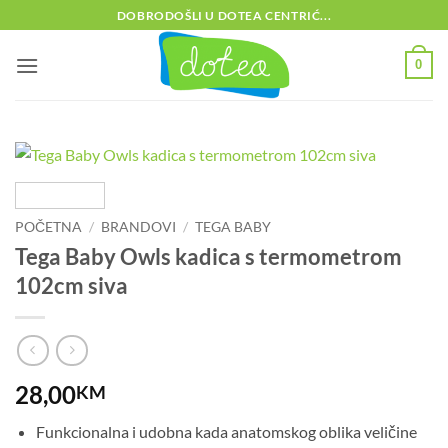
Skip
DOBRODOŠLI U DOTEA CENTRIĆ...
to
content
0
POČETNA
/
BRANDOVI
/
TEGA BABY
Tega Baby Owls kadica s termometrom
102cm siva
28,00
KM
Funkcionalna i udobna kada anatomskog oblika veličine